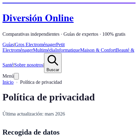
Diversión Online
Comparativas independientes · Guías de expertos · 100% gratis
Guías
|
Gros Electroménager
Petit
Electroménager
Multimédia
Informatique
Maison & Confort
Beauté &
Santé
|
Sobre nosotros
|
Buscar
Menú
Inicio
Política de privacidad
Política de privacidad
Última actualización: mars 2026
Recogida de datos