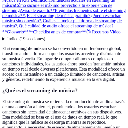
Música en Alta Definición
Tendencias actuales en streaming de
música
Cómo sacarle el máximo provecho a tu experiencia de
streaming
Aviso de experto
**Preguntas frecuentes sobre el streaming
de música**
¿Es el streaming de música gratuito?
¿Puedo escuchar
música sin conexión?
¿Cuál es la mejor plataforma de streaming de
música?
¿Qué calidad de audio ofrece el streaming de música?
**Glossario**
**Checklist antes de comprar**
📺 Recursos Video
Índice
(
19
secciones
)
El
streaming de música
se ha convertido en un fenómeno global,
transformando la forma en que los usuarios acceden y disfrutan de
su música favorita. En lugar de comprar álbumes completos o
canciones individuales, los usuarios ahora pueden 'transmitir' música
en tiempo real desde diversas plataformas. Esta modalidad ofrece un
acceso casi instantáneo a un catálogo ilimitado de canciones, artistas
y géneros, redefiniendo la experiencia musical en la era digital.
¿Qué es el streaming de música?
El streaming de música se refiere a la reproducción de audio a través
de una conexión a internet, permitiendo a los usuarios escuchar
canciones sin necesidad de almacenar archivos en sus dispositivos.
Esta modalidad se basa en el uso de datos en tiempo real, lo que
significa que la música se descarga mientras se reproduce,
eliminando la necesidad de espacio de almacenamiento. Según un