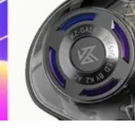
Diversión Online
Contenido Digital
Cine
Tecnología
Educación Online
Streaming de Mús
Diversión Online