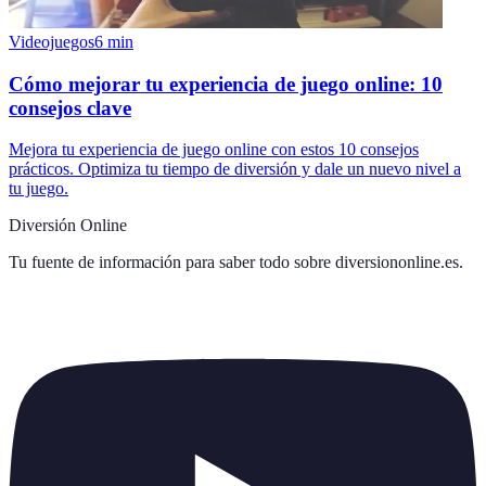
Videojuegos
6
min
Cómo mejorar tu experiencia de juego online: 10
consejos clave
Mejora tu experiencia de juego online con estos 10 consejos
prácticos. Optimiza tu tiempo de diversión y dale un nuevo nivel a
tu juego.
Diversión Online
Tu fuente de información para saber todo sobre
diversiononline.es
.