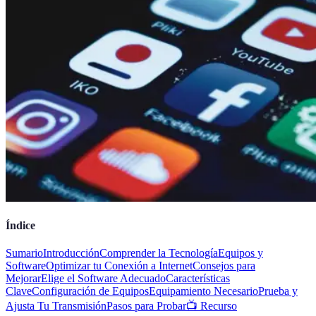
Índice
Sumario
Introducción
Comprender la Tecnología
Equipos y
Software
Optimizar tu Conexión a Internet
Consejos para
Mejorar
Elige el Software Adecuado
Características
Clave
Configuración de Equipos
Equipamiento Necesario
Prueba y
Ajusta Tu Transmisión
Pasos para Probar
📺 Recurso