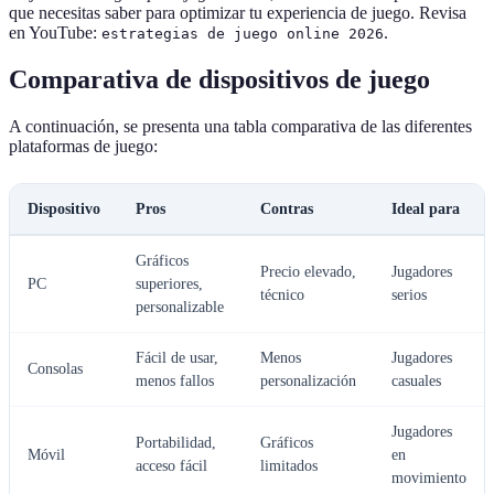
que necesitas saber para optimizar tu experiencia de juego. Revisa
en YouTube:
.
estrategias de juego online 2026
Comparativa de dispositivos de juego
A continuación, se presenta una tabla comparativa de las diferentes
plataformas de juego:
Dispositivo
Pros
Contras
Ideal para
Gráficos
Precio elevado,
Jugadores
PC
superiores,
técnico
serios
personalizable
Fácil de usar,
Menos
Jugadores
Consolas
menos fallos
personalización
casuales
Jugadores
Portabilidad,
Gráficos
Móvil
en
acceso fácil
limitados
movimiento