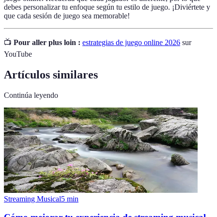
debes personalizar tu enfoque según tu estilo de juego. ¡Diviértete y
que cada sesión de juego sea memorable!
📺
Pour aller plus loin :
estrategias de juego online 2026
sur
YouTube
Artículos similares
Continúa leyendo
Streaming Musical
5
min