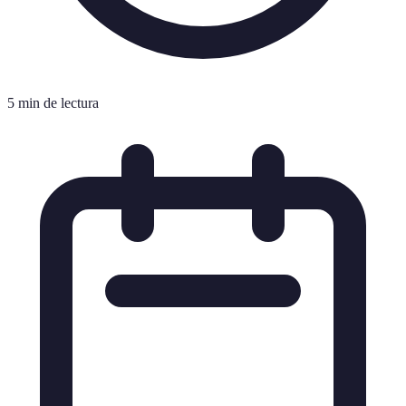
5 min de lectura