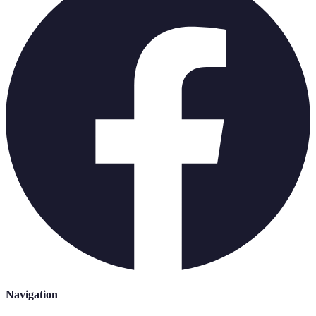
Navigation