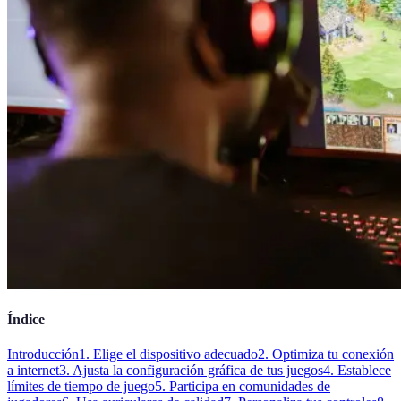
Índice
Introducción
1. Elige el dispositivo adecuado
2. Optimiza tu conexión
a internet
3. Ajusta la configuración gráfica de tus juegos
4. Establece
límites de tiempo de juego
5. Participa en comunidades de