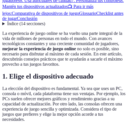
jugadores
6. Usa auriculares de calidad
7. Personaliza tus controles
8.
Mantén tus dispositivos actualizados
📺 Para ir más
lejos:
Comparativa de dispositivos de juego
Glossario
Checklist antes
de jugar
Conclusión
Índice
(
14
secciones
)
La experiencia de juego online se ha vuelto una parte integral de la
vida de millones de personas en todo el mundo. Con avances
tecnológicos constantes y una creciente comunidad de jugadores,
mejorar la experiencia de juego online
no solo es posible, sino
necesario para disfrutar al máximo de cada sesión. En este artículo,
descubrirás consejos prácticos que te ayudarán a sacarle el máximo
provecho a tus juegos favoritos.
1. Elige el dispositivo adecuado
La elección del dispositivo es fundamental. Ya sea que uses un PC,
consola o móvil, cada plataforma tiene sus ventajas. Por ejemplo, los
PCs suelen ofrecer mejores gráficos y rendimiento gracias a su
capacidad de actualización. Por otro lado, las consolas ofrecen una
experiencia de juego sencilla y optimizada. Considera el tipo de
juegos que prefieres y elige la mejor opción acorde a tus
necesidades.