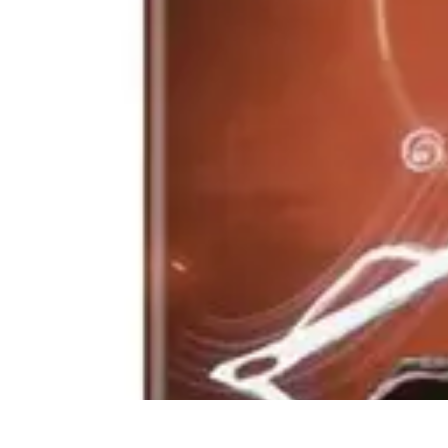
Diversión Online
Contenido Digital
Cine
Tecnología
Educación Online
Streaming de Mús
Diversión Online