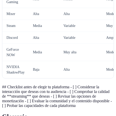
Gaming
Mixer
Alta
Alta
Moder
Steam
Media
Variable
Muy a
Discord
Alta
Variable
Ampli
GeForce
Media
Muy alta
Moder
NOW
NVIDIA
Baja
Alta
Moder
ShadowPlay
## Checklist antes de elegir tu plataforma - [ ] Considerar la
interacción que deseas con tu audiencia - [ ] Comprobar la calidad
de **streaming** que deseas - [ ] Revisar las opciones de
monetización - [ ] Evaluar la comunidad y el contenido disponible -
[ ] Probar las capacidades de cada plataforma