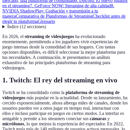
mercado, una plataforma de comunidad
6. Discord: El nuevo jugador
en el streaming
7. GeForce NOW: Streaming de alta calidad
8.
NVIDIA ShadowPlay: Grabación y transmisión a tu
manera
Comparativa de Plataformas de Streaming
Checklist antes de
elegir tu plataforma
Glossario
Índice
(
12
secciones
)
En 2026, el
streaming de videojuegos
ha evolucionado
enormemente, permitiendo a los jugadores vivir experiencias de
juego intensas desde la comodidad de sus hogares. Con tantas
opciones disponibles, es difícil seleccionar la mejor plataforma para
tus necesidades. A continuación, te presentamos un análisis
exhaustivo de las principales plataformas de streaming para
videojuegos.
1. Twitch: El rey del streaming en vivo
Twitch se ha consolidado como la
plataforma de streaming de
videojuegos
más popular en la actualidad. Desde su lanzamiento, ha
crecido exponencialmente, ahora alberga miles de canales, donde los
usuarios pueden ver a otros jugar en tiempo real, interactuar con
ellos e incluso participar en juegos en ciertos modos. La interfaz es
amigable y permite a los streamers conectar sus
cámaras
y
micrófonos
, lo que mejora la experiencia del espectador. En 2022,
Twitch tenía más de 140 millones de usuarios activos mensuales, lo