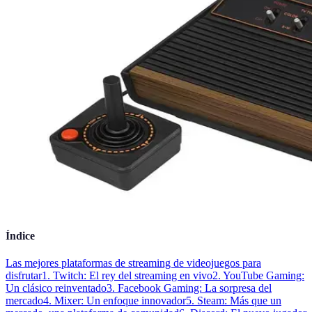
Índice
Las mejores plataformas de streaming de videojuegos para
disfrutar
1. Twitch: El rey del streaming en vivo
2. YouTube Gaming:
Un clásico reinventado
3. Facebook Gaming: La sorpresa del
mercado
4. Mixer: Un enfoque innovador
5. Steam: Más que un