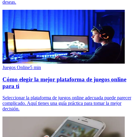
deseas.
Juegos Online
5
min
Cómo elegir la mejor plataforma de juegos online
para ti
Seleccionar la plataforma de juegos online adecuada puede parecer
complicado. Aquí tienes una guía práctica para tomar la mejor
decisión.