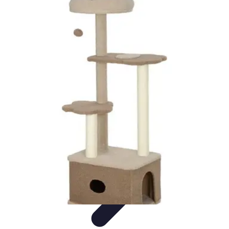
Diversión Online
Contenido Digital
Cine
Tecnología
Educación Online
Streaming de
Música
Diversión Online