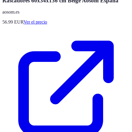
Rascadores 60x34x136 cm Beige Aosom España
aosom.es
56.99
EUR
Ver el precio