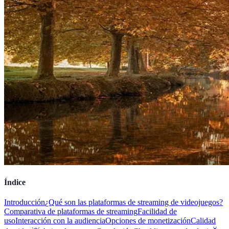
Índice
Introducción
¿Qué son las plataformas de streaming de videojuegos?
Comparativa de plataformas de streaming
Facilidad de
uso
Interacción con la audiencia
Opciones de monetización
Calidad