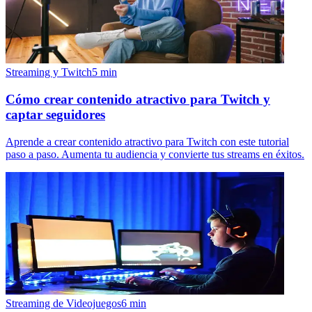
Streaming y Twitch
5
min
Cómo crear contenido atractivo para Twitch y
captar seguidores
Aprende a crear contenido atractivo para Twitch con este tutorial
paso a paso. Aumenta tu audiencia y convierte tus streams en éxitos.
Streaming de Videojuegos
6
min