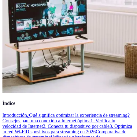
Índice
Introducción
¿Qué significa optimizar la experiencia de streaming?
Consejos para una conexión a Internet óptima
1. Verifica tu
velocidad de Internet
2. Conecta tu dispositivo por cable
3. Optimiza
tu red Wi-Fi
Dispositivos para streaming en 2026
Comparativa de