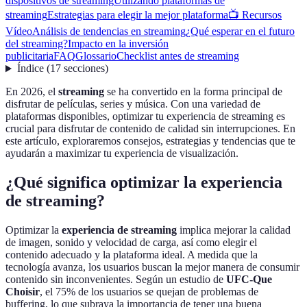
dispositivos de streaming
Utilizando plataformas de
streaming
Estrategias para elegir la mejor plataforma
📺 Recursos
Vídeo
Análisis de tendencias en streaming
¿Qué esperar en el futuro
del streaming?
Impacto en la inversión
publicitaria
FAQ
Glossario
Checklist antes de streaming
Índice
(
17
secciones
)
En 2026, el
streaming
se ha convertido en la forma principal de
disfrutar de películas, series y música. Con una variedad de
plataformas disponibles, optimizar tu experiencia de streaming es
crucial para disfrutar de contenido de calidad sin interrupciones. En
este artículo, exploraremos consejos, estrategias y tendencias que te
ayudarán a maximizar tu experiencia de visualización.
¿Qué significa optimizar la experiencia
de streaming?
Optimizar la
experiencia de streaming
implica mejorar la calidad
de imagen, sonido y velocidad de carga, así como elegir el
contenido adecuado y la plataforma ideal. A medida que la
tecnología avanza, los usuarios buscan la mejor manera de consumir
contenido sin inconvenientes. Según un estudio de
UFC-Que
Choisir
, el 75% de los usuarios se quejan de problemas de
buffering, lo que subraya la importancia de tener una buena