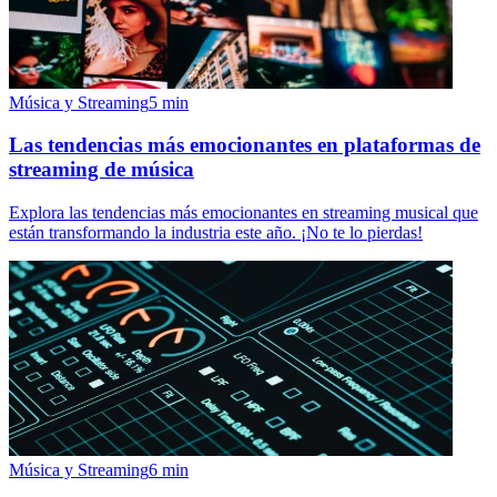
Música y Streaming
5
min
Las tendencias más emocionantes en plataformas de
streaming de música
Explora las tendencias más emocionantes en streaming musical que
están transformando la industria este año. ¡No te lo pierdas!
Música y Streaming
6
min