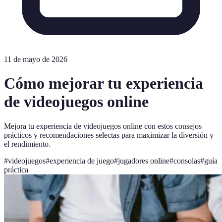
11 de mayo de 2026
Cómo mejorar tu experiencia
de videojuegos online
Mejora tu experiencia de videojuegos online con estos consejos
prácticos y recomendaciones selectas para maximizar la diversión y
el rendimiento.
#
videojuegos
#
experiencia de juego
#
jugadores online
#
consolas
#
guía
práctica