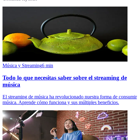
Música y Streaming
6
min
Todo lo que necesitas saber sobre el streaming de
música
El streaming de música ha revolucionado nuestra forma de consumir
música. Aprende cómo funciona y sus múltiples beneficios.