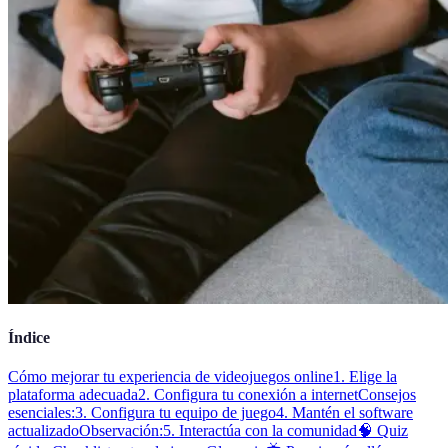
Índice
Cómo mejorar tu experiencia de videojuegos online
1. Elige la
plataforma adecuada
2. Configura tu conexión a internet
Consejos
esenciales:
3. Configura tu equipo de juego
4. Mantén el software
actualizado
Observación:
5. Interactúa con la comunidad
🧠 Quiz