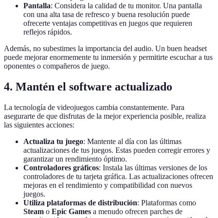
Pantalla
: Considera la calidad de tu monitor. Una pantalla
con una alta tasa de refresco y buena resolución puede
ofrecerte ventajas competitivas en juegos que requieren
reflejos rápidos.
Además, no subestimes la importancia del audio. Un buen headset
puede mejorar enormemente tu inmersión y permitirte escuchar a tus
oponentes o compañeros de juego.
4. Mantén el software actualizado
La tecnología de videojuegos cambia constantemente. Para
asegurarte de que disfrutas de la mejor experiencia posible, realiza
las siguientes acciones:
Actualiza tu juego
: Mantente al día con las últimas
actualizaciones de tus juegos. Estas pueden corregir errores y
garantizar un rendimiento óptimo.
Controladores gráficos
: Instala las últimas versiones de los
controladores de tu tarjeta gráfica. Las actualizaciones ofrecen
mejoras en el rendimiento y compatibilidad con nuevos
juegos.
Utiliza plataformas de distribución
: Plataformas como
Steam
o
Epic Games
a menudo ofrecen parches de