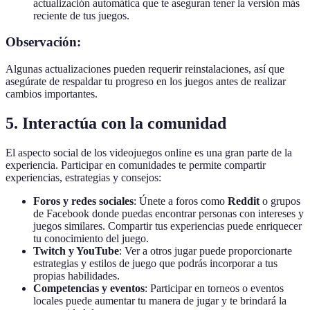
actualización automática que te aseguran tener la versión más
reciente de tus juegos.
Observación:
Algunas actualizaciones pueden requerir reinstalaciones, así que
asegúrate de respaldar tu progreso en los juegos antes de realizar
cambios importantes.
5. Interactúa con la comunidad
El aspecto social de los videojuegos online es una gran parte de la
experiencia. Participar en comunidades te permite compartir
experiencias, estrategias y consejos:
Foros y redes sociales
: Únete a foros como
Reddit
o grupos
de Facebook donde puedas encontrar personas con intereses y
juegos similares. Compartir tus experiencias puede enriquecer
tu conocimiento del juego.
Twitch y YouTube
: Ver a otros jugar puede proporcionarte
estrategias y estilos de juego que podrás incorporar a tus
propias habilidades.
Competencias y eventos
: Participar en torneos o eventos
locales puede aumentar tu manera de jugar y te brindará la