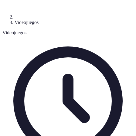
Videojuegos
Videojuegos