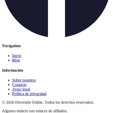
Navigation
Inicio
Blog
Información
Sobre nosotros
Contacto
Aviso legal
Política de privacidad
©
2026
Diversión Online
.
Todos los derechos reservados.
Algunos enlaces son enlaces de afiliados.