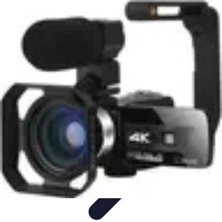
Diversión Online
Contenido Digital
Cine
Tecnología
Educación Online
Streaming de
Música
Diversión Online