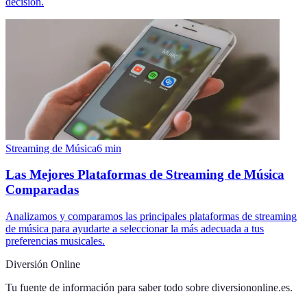
decisión.
Streaming de Música
6
min
Las Mejores Plataformas de Streaming de Música
Comparadas
Analizamos y comparamos las principales plataformas de streaming
de música para ayudarte a seleccionar la más adecuada a tus
preferencias musicales.
Diversión Online
Tu fuente de información para saber todo sobre
diversiononline.es
.