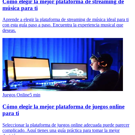
Cómo elegir la mejor plataforma de streaming de
música para ti
Aprende a elegir la plataforma de streaming de música ideal para ti
con esta guía paso a paso. Encuentra la experiencia musical que
deseas.
Juegos Online
5
min
Cómo elegir la mejor plataforma de juegos online
para ti
Seleccionar la plataforma de juegos online adecuada puede parecer
complicado. Aquí tienes una guía práctica para tomar la mejor