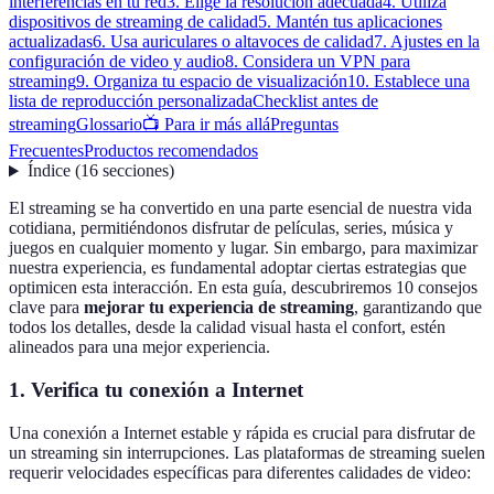
interferencias en tu red
3. Elige la resolución adecuada
4. Utiliza
dispositivos de streaming de calidad
5. Mantén tus aplicaciones
actualizadas
6. Usa auriculares o altavoces de calidad
7. Ajustes en la
configuración de video y audio
8. Considera un VPN para
streaming
9. Organiza tu espacio de visualización
10. Establece una
lista de reproducción personalizada
Checklist antes de
streaming
Glossario
📺 Para ir más allá
Preguntas
Frecuentes
Productos recomendados
Índice
(
16
secciones
)
El streaming se ha convertido en una parte esencial de nuestra vida
cotidiana, permitiéndonos disfrutar de películas, series, música y
juegos en cualquier momento y lugar. Sin embargo, para maximizar
nuestra experiencia, es fundamental adoptar ciertas estrategias que
optimicen esta interacción. En esta guía, descubriremos 10 consejos
clave para
mejorar tu experiencia de streaming
, garantizando que
todos los detalles, desde la calidad visual hasta el confort, estén
alineados para una mejor experiencia.
1. Verifica tu conexión a Internet
Una conexión a Internet estable y rápida es crucial para disfrutar de
un streaming sin interrupciones. Las plataformas de streaming suelen
requerir velocidades específicas para diferentes calidades de video: