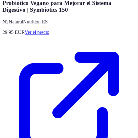
Probiótico Vegano para Mejorar el Sistema
Digestivo | Symbiotics 150
N2NaturalNutrition ES
29.95
EUR
Ver el precio