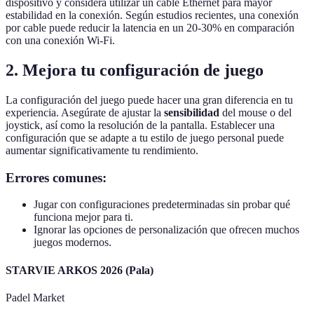
dispositivo y considera utilizar un cable Ethernet para mayor
estabilidad en la conexión. Según estudios recientes, una conexión
por cable puede reducir la latencia en un 20-30% en comparación
con una conexión Wi-Fi.
2. Mejora tu configuración de juego
La configuración del juego puede hacer una gran diferencia en tu
experiencia. Asegúrate de ajustar la
sensibilidad
del mouse o del
joystick, así como la resolución de la pantalla. Establecer una
configuración que se adapte a tu estilo de juego personal puede
aumentar significativamente tu rendimiento.
Errores comunes:
Jugar con configuraciones predeterminadas sin probar qué
funciona mejor para ti.
Ignorar las opciones de personalización que ofrecen muchos
juegos modernos.
STARVIE ARKOS 2026 (Pala)
Padel Market