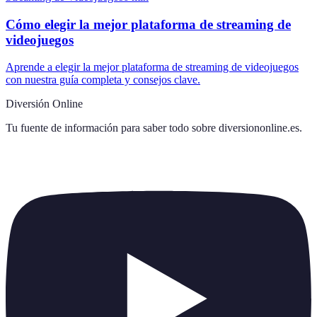
Cómo elegir la mejor plataforma de streaming de
videojuegos
Aprende a elegir la mejor plataforma de streaming de videojuegos
con nuestra guía completa y consejos clave.
Diversión Online
Tu fuente de información para saber todo sobre
diversiononline.es
.