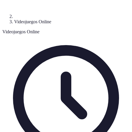
Videojuegos Online
Videojuegos Online