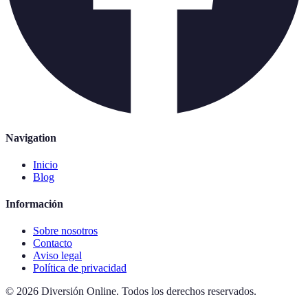
Navigation
Inicio
Blog
Información
Sobre nosotros
Contacto
Aviso legal
Política de privacidad
©
2026
Diversión Online
.
Todos los derechos reservados.