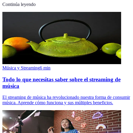
Continúa leyendo
Música y Streaming
6
min
Todo lo que necesitas saber sobre el streaming de
música
El streaming de música ha revolucionado nuestra forma de consumir
música. Aprende cómo funciona y sus múltiples beneficios.