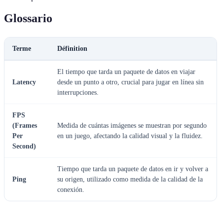
Glossario
Terme
Définition
El tiempo que tarda un paquete de datos en viajar
Latency
desde un punto a otro, crucial para jugar en línea sin
interrupciones.
FPS
(Frames
Medida de cuántas imágenes se muestran por segundo
Per
en un juego, afectando la calidad visual y la fluidez.
Second)
Tiempo que tarda un paquete de datos en ir y volver a
Ping
su origen, utilizado como medida de la calidad de la
conexión.