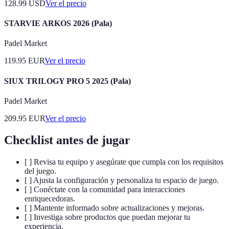
128.99
USD
Ver el precio
STARVIE ARKOS 2026 (Pala)
Padel Market
119.95
EUR
Ver el precio
SIUX TRILOGY PRO 5 2025 (Pala)
Padel Market
209.95
EUR
Ver el precio
Checklist antes de jugar
[ ] Revisa tu equipo y asegúrate que cumpla con los requisitos
del juego.
[ ] Ajusta la configuración y personaliza tu espacio de juego.
[ ] Conéctate con la comunidad para interacciones
enriquecedoras.
[ ] Mantente informado sobre actualizaciones y mejoras.
[ ] Investiga sobre productos que puedan mejorar tu
experiencia.