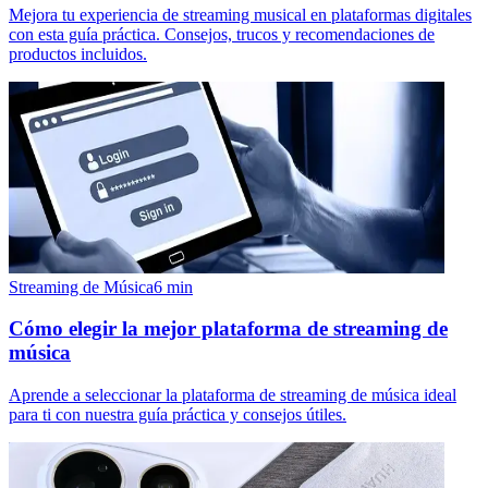
Mejora tu experiencia de streaming musical en plataformas digitales
con esta guía práctica. Consejos, trucos y recomendaciones de
productos incluidos.
Streaming de Música
6
min
Cómo elegir la mejor plataforma de streaming de
música
Aprende a seleccionar la plataforma de streaming de música ideal
para ti con nuestra guía práctica y consejos útiles.