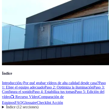
Índice
Introducción
¿Por qué grabar vídeos de alta calidad desde casa?
Paso
1: Elige el equipo adecuado
Paso 2: Optimiza la iluminación
Paso 3:
Configura el sonido
Paso 4: Estabiliza tus tomas
Paso 5: Edición del
vídeo
📺 Recurso Vídeo
Comparación de
Equipos
FAQ
Glossaire
Checklist Acción
Índice
(
12
secciones
)