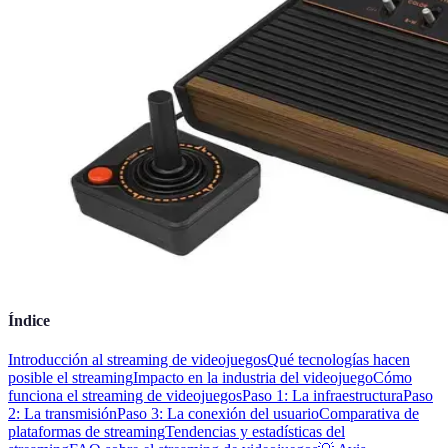
Índice
Introducción al streaming de videojuegos
Qué tecnologías hacen
posible el streaming
Impacto en la industria del videojuego
Cómo
funciona el streaming de videojuegos
Paso 1: La infraestructura
Paso
2: La transmisión
Paso 3: La conexión del usuario
Comparativa de
plataformas de streaming
Tendencias y estadísticas del