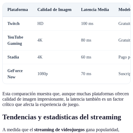
Plataforma
Calidad de Imagen
Latencia Media
Modelo 
Twitch
HD
100 ms
Gratuito
YouTube
4K
80 ms
Gratuito
Gaming
Stadia
4K
60 ms
Pago po
GeForce
1080p
70 ms
Suscripc
Now
Esta comparación muestra que, aunque muchas plataformas ofrecen
calidad de imagen impresionante, la latencia también es un factor
crítico que afecta la experiencia de juego.
Tendencias y estadísticas del streaming
A medida que el
streaming de videojuegos
gana popularidad,