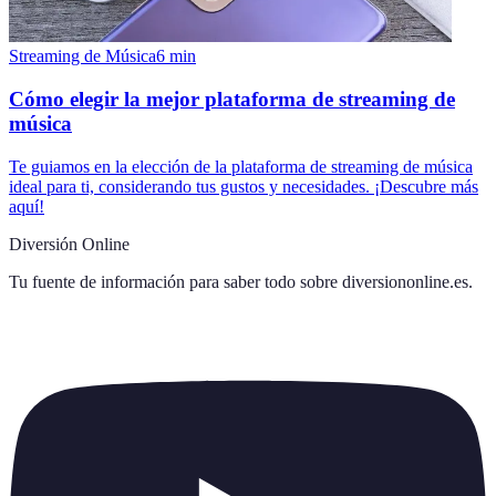
Streaming de Música
6
min
Cómo elegir la mejor plataforma de streaming de
música
Te guiamos en la elección de la plataforma de streaming de música
ideal para ti, considerando tus gustos y necesidades. ¡Descubre más
aquí!
Diversión Online
Tu fuente de información para saber todo sobre
diversiononline.es
.