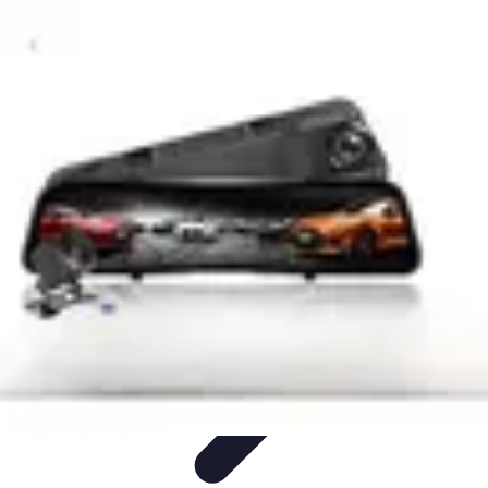
Diversión Online
Contenido Digital
Cine
Tecnología
Educación Online
Streaming de
Música
Diversión Online