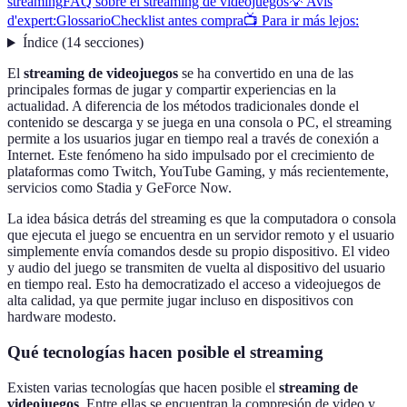
streaming
FAQ sobre el streaming de videojuegos
💡 Avis
d'expert:
Glossario
Checklist antes compra
📺 Para ir más lejos:
Índice
(
14
secciones
)
El
streaming de videojuegos
se ha convertido en una de las
principales formas de jugar y compartir experiencias en la
actualidad. A diferencia de los métodos tradicionales donde el
contenido se descarga y se juega en una consola o PC, el streaming
permite a los usuarios jugar en tiempo real a través de conexión a
Internet. Este fenómeno ha sido impulsado por el crecimiento de
plataformas como Twitch, YouTube Gaming, y más recientemente,
servicios como Stadia y GeForce Now.
La idea básica detrás del streaming es que la computadora o consola
que ejecuta el juego se encuentra en un servidor remoto y el usuario
simplemente envía comandos desde su propio dispositivo. El video
y audio del juego se transmiten de vuelta al dispositivo del usuario
en tiempo real. Esto ha democratizado el acceso a videojuegos de
alta calidad, ya que permite jugar incluso en dispositivos con
hardware modesto.
Qué tecnologías hacen posible el streaming
Existen varias tecnologías que hacen posible el
streaming de
videojuegos
. Entre ellas se encuentran la compresión de video y