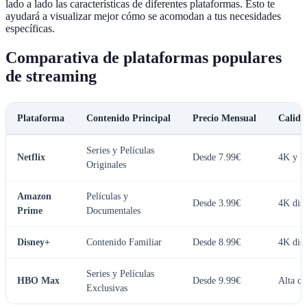
lado a lado las características de diferentes plataformas. Esto te
ayudará a visualizar mejor cómo se acomodan a tus necesidades
específicas.
Comparativa de plataformas populares
de streaming
Plataforma
Contenido Principal
Precio Mensual
Calida
Series y Películas
Netflix
Desde 7.99€
4K y H
Originales
Amazon
Películas y
Desde 3.99€
4K dis
Prime
Documentales
Disney+
Contenido Familiar
Desde 8.99€
4K dis
Series y Películas
HBO Max
Desde 9.99€
Alta ca
Exclusivas