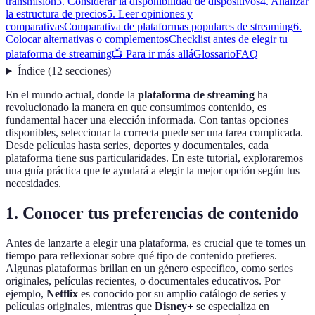
transmisión
3. Considerar la disponibilidad de dispositivos
4. Analizar
la estructura de precios
5. Leer opiniones y
comparativas
Comparativa de plataformas populares de streaming
6.
Colocar alternativas o complementos
Checklist antes de elegir tu
plataforma de streaming
📺 Para ir más allá
Glossario
FAQ
Índice
(
12
secciones
)
En el mundo actual, donde la
plataforma de streaming
ha
revolucionado la manera en que consumimos contenido, es
fundamental hacer una elección informada. Con tantas opciones
disponibles, seleccionar la correcta puede ser una tarea complicada.
Desde películas hasta series, deportes y documentales, cada
plataforma tiene sus particularidades. En este tutorial, exploraremos
una guía práctica que te ayudará a elegir la mejor opción según tus
necesidades.
1. Conocer tus preferencias de contenido
Antes de lanzarte a elegir una plataforma, es crucial que te tomes un
tiempo para reflexionar sobre qué tipo de contenido prefieres.
Algunas plataformas brillan en un género específico, como series
originales, películas recientes, o documentales educativos. Por
ejemplo,
Netflix
es conocido por su amplio catálogo de series y
películas originales, mientras que
Disney+
se especializa en