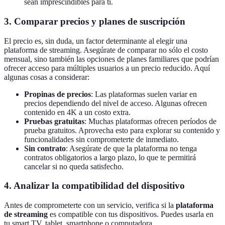
sean imprescindibles para ti.
3. Comparar precios y planes de suscripción
El precio es, sin duda, un factor determinante al elegir una
plataforma de streaming. Asegúrate de comparar no sólo el costo
mensual, sino también las opciones de planes familiares que podrían
ofrecer acceso para múltiples usuarios a un precio reducido. Aquí
algunas cosas a considerar:
Propinas de precios
: Las plataformas suelen variar en
precios dependiendo del nivel de acceso. Algunas ofrecen
contenido en 4K a un costo extra.
Pruebas gratuitas
: Muchas plataformas ofrecen períodos de
prueba gratuitos. Aprovecha esto para explorar su contenido y
funcionalidades sin comprometerte de inmediato.
Sin contrato
: Asegúrate de que la plataforma no tenga
contratos obligatorios a largo plazo, lo que te permitirá
cancelar si no queda satisfecho.
4. Analizar la compatibilidad del dispositivo
Antes de comprometerte con un servicio, verifica si la
plataforma
de streaming
es compatible con tus dispositivos. Puedes usarla en
tu smart TV, tablet, smartphone o computadora.