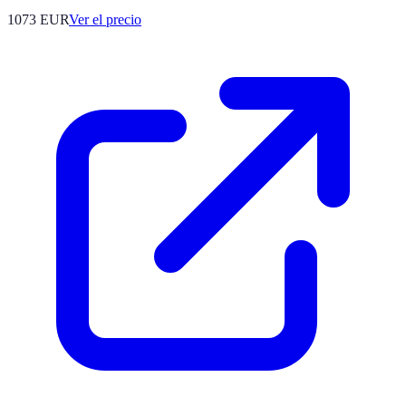
1073
EUR
Ver el precio