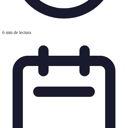
6 min de lectura