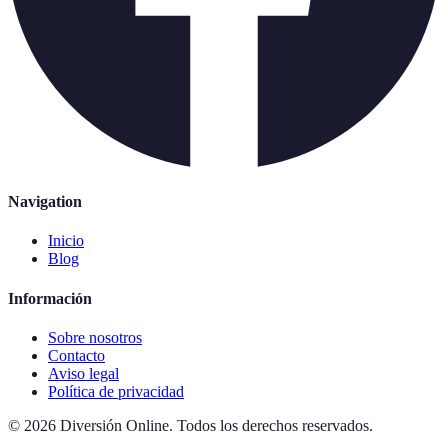
Navigation
Inicio
Blog
Información
Sobre nosotros
Contacto
Aviso legal
Política de privacidad
©
2026
Diversión Online
.
Todos los derechos reservados.