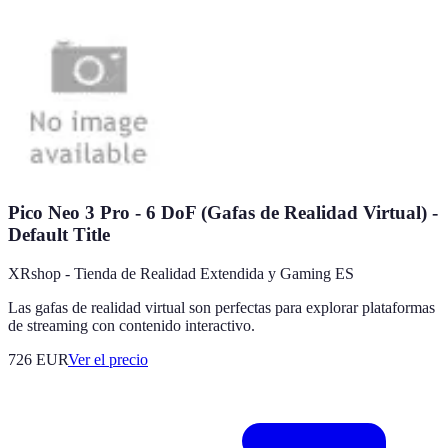
Pico Neo 3 Pro - 6 DoF (Gafas de Realidad Virtual) -
Default Title
XRshop - Tienda de Realidad Extendida y Gaming ES
Las gafas de realidad virtual son perfectas para explorar plataformas
de streaming con contenido interactivo.
726
EUR
Ver el precio