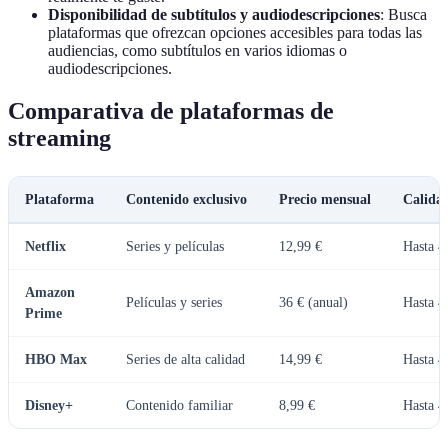
Disponibilidad de subtítulos y audiodescripciones
: Busca
plataformas que ofrezcan opciones accesibles para todas las
audiencias, como subtítulos en varios idiomas o
audiodescripciones.
Comparativa de plataformas de
streaming
Plataforma
Contenido exclusivo
Precio mensual
Calidad
Netflix
Series y películas
12,99 €
Hasta 
Amazon
Películas y series
36 € (anual)
Hasta 
Prime
HBO Max
Series de alta calidad
14,99 €
Hasta 
Disney+
Contenido familiar
8,99 €
Hasta 