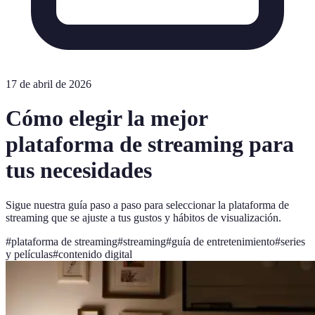
17 de abril de 2026
Cómo elegir la mejor
plataforma de streaming para
tus necesidades
Sigue nuestra guía paso a paso para seleccionar la plataforma de
streaming que se ajuste a tus gustos y hábitos de visualización.
#
plataforma de streaming
#
streaming
#
guía de entretenimiento
#
series
y películas
#
contenido digital