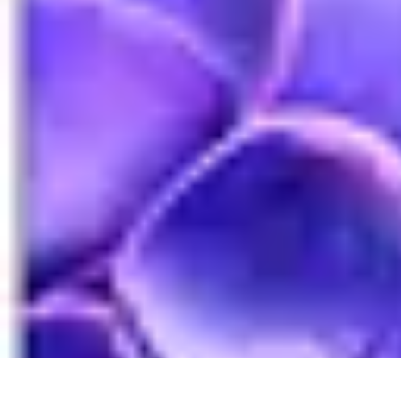
Diversión Online
Contenido Digital
Cine
Tecnología
Educación Online
Streaming de Mús
Diversión Online