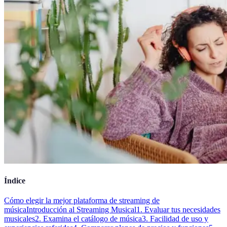
Índice
Cómo elegir la mejor plataforma de streaming de
música
Introducción al Streaming Musical
1. Evaluar tus necesidades
musicales
2. Examina el catálogo de música
3. Facilidad de uso y