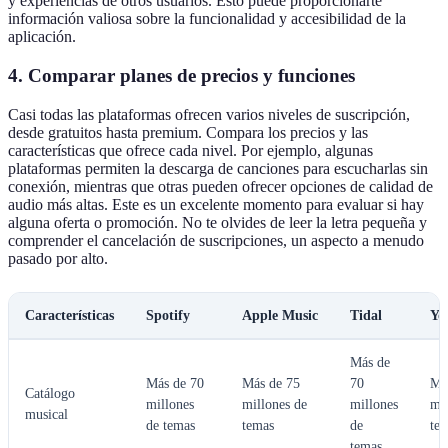
y experiencias de otros usuarios. Esto puede proporcionarte
información valiosa sobre la funcionalidad y accesibilidad de la
aplicación.
4. Comparar planes de precios y funciones
Casi todas las plataformas ofrecen varios niveles de suscripción,
desde gratuitos hasta premium. Compara los precios y las
características que ofrece cada nivel. Por ejemplo, algunas
plataformas permiten la descarga de canciones para escucharlas sin
conexión, mientras que otras pueden ofrecer opciones de calidad de
audio más altas. Este es un excelente momento para evaluar si hay
alguna oferta o promoción. No te olvides de leer la letra pequeña y
comprender el cancelación de suscripciones, un aspecto a menudo
pasado por alto.
Características
Spotify
Apple Music
Tidal
Yo
Más de
Más de 70
Más de 75
70
Má
Catálogo
millones
millones de
millones
mil
musical
de temas
temas
de
te
temas