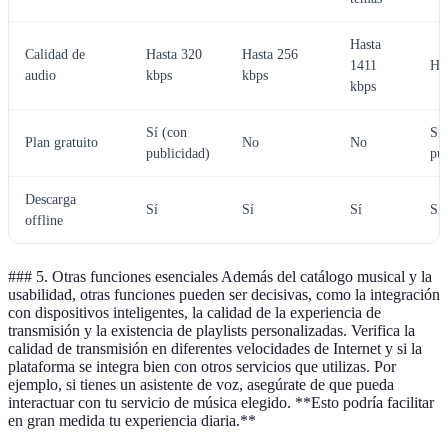
Hasta
Calidad de
Hasta 320
Hasta 256
1411
Ha
audio
kbps
kbps
kbps
Sí (con
Sí 
Plan gratuito
No
No
publicidad)
pub
Descarga
Sí
Sí
Sí
Sí
offline
### 5. Otras funciones esenciales Además del catálogo musical y la
usabilidad, otras funciones pueden ser decisivas, como la integración
con dispositivos inteligentes, la calidad de la experiencia de
transmisión y la existencia de playlists personalizadas. Verifica la
calidad de transmisión en diferentes velocidades de Internet y si la
plataforma se integra bien con otros servicios que utilizas. Por
ejemplo, si tienes un asistente de voz, asegúrate de que pueda
interactuar con tu servicio de música elegido. **Esto podría facilitar
en gran medida tu experiencia diaria.**