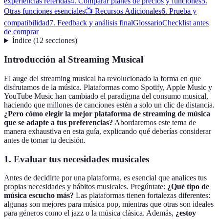
experiencias referidas
4. Comparar planes de precios y funciones
5.
Otras funciones esenciales
📺 Recursos Adicionales
6. Prueba y
compatibilidad
7. Feedback y análisis final
Glossario
Checklist antes
de comprar
Índice
(
12
secciones
)
Introducción al Streaming Musical
El auge del streaming musical ha revolucionado la forma en que
disfrutamos de la música. Plataformas como Spotify, Apple Music y
YouTube Music han cambiado el paradigma del consumo musical,
haciendo que millones de canciones estén a solo un clic de distancia.
¿Pero cómo elegir la mejor plataforma de streaming de música
que se adapte a tus preferencias?
Abordaremos este tema de
manera exhaustiva en esta guía, explicando qué deberías considerar
antes de tomar tu decisión.
1. Evaluar tus necesidades musicales
Antes de decidirte por una plataforma, es esencial que analices tus
propias necesidades y hábitos musicales. Pregúntate:
¿Qué tipo de
música escucho más?
Las plataformas tienen fortalezas diferentes:
algunas son mejores para música pop, mientras que otras son ideales
para géneros como el jazz o la música clásica. Además,
¿estoy