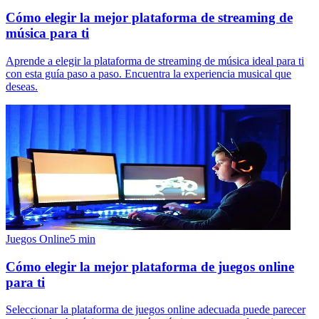
Cómo elegir la mejor plataforma de streaming de
música para ti
Aprende a elegir la plataforma de streaming de música ideal para ti
con esta guía paso a paso. Encuentra la experiencia musical que
deseas.
Juegos Online
5
min
Cómo elegir la mejor plataforma de juegos online
para ti
Seleccionar la plataforma de juegos online adecuada puede parecer