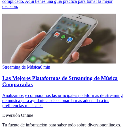
complicado. Aquí tienes una guía práctica para tomar la mejor
decisión.
Streaming de Música
6
min
Las Mejores Plataformas de Streaming de Música
Comparadas
Analizamos y comparamos las principales plataformas de streaming
de música para ayudarte a seleccionar la más adecuada a tus
preferencias musicales.
Diversión Online
Tu fuente de información para saber todo sobre
diversiononline.es
.