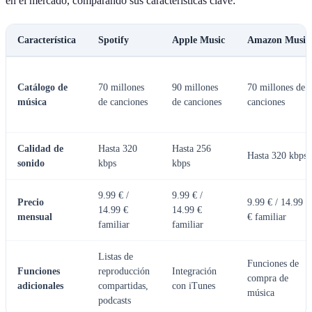
en el mercado, comparando sus características clave:
Característica
Spotify
Apple Music
Amazon Music
Catálogo de
70 millones
90 millones
70 millones de
música
de canciones
de canciones
canciones
Calidad de
Hasta 320
Hasta 256
Hasta 320 kbps
sonido
kbps
kbps
9.99 € /
9.99 € /
Precio
9.99 € / 14.99
14.99 €
14.99 €
mensual
€ familiar
familiar
familiar
Listas de
Funciones de
Funciones
reproducción
Integración
compra de
adicionales
compartidas,
con iTunes
música
podcasts