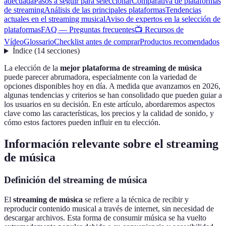
adecuada
Pasos a seguir para seleccionar
Comparativa de plataformas
de streaming
Análisis de las principales plataformas
Tendencias
actuales en el streaming musical
Aviso de expertos en la selección de
plataformas
FAQ — Preguntas frecuentes
📺 Recursos de
Vídeo
Glossario
Checklist antes de comprar
Productos recomendados
Índice
(
14
secciones
)
La elección de la
mejor plataforma de streaming de música
puede parecer abrumadora, especialmente con la variedad de
opciones disponibles hoy en día. A medida que avanzamos en 2026,
algunas tendencias y criterios se han consolidado que pueden guiar a
los usuarios en su decisión. En este artículo, abordaremos aspectos
clave como las características, los precios y la calidad de sonido, y
cómo estos factores pueden influir en tu elección.
Información relevante sobre el streaming
de música
Definición del streaming de música
El
streaming de música
se refiere a la técnica de recibir y
reproducir contenido musical a través de internet, sin necesidad de
descargar archivos. Esta forma de consumir música se ha vuelto