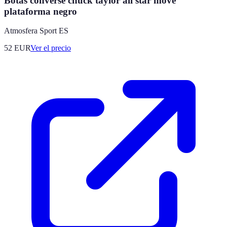
Botas converse chuck taylor all star move
plataforma negro
Atmosfera Sport ES
52
EUR
Ver el precio