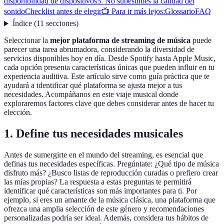
disponibilidad de dispositivos
5. No subestimes la calidad del
sonido
Checklist antes de elegir
📺 Para ir más lejos:
Glossario
FAQ
Índice
(
11
secciones
)
Seleccionar la
mejor plataforma de streaming de música
puede
parecer una tarea abrumadora, considerando la diversidad de
servicios disponibles hoy en día. Desde Spotify hasta Apple Music,
cada opción presenta características únicas que pueden influir en tu
experiencia auditiva. Este artículo sirve como guía práctica que te
ayudará a identificar qué plataforma se ajusta mejor a tus
necesidades. Acompáñanos en este viaje musical donde
exploraremos factores clave que debes considerar antes de hacer tu
elección.
1. Define tus necesidades musicales
Antes de sumergirte en el mundo del streaming, es esencial que
definas tus necesidades específicas. Pregúntate: ¿Qué tipo de música
disfruto más? ¿Busco listas de reproducción curadas o prefiero crear
las mías propias? La respuesta a estas preguntas te permitirá
identificar qué características son más importantes para ti. Por
ejemplo, si eres un amante de la música clásica, una plataforma que
ofrezca una amplia selección de este género y recomendaciones
personalizadas podría ser ideal. Además, considera tus hábitos de