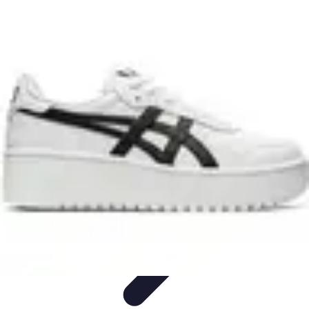
Diversión Online
Contenido Digital
Cine
Tecnología
Educación Online
Streaming de
Música
Diversión Online