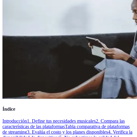
Índice
Introducción
1. Define tus necesidades musicales
2. Compara las
características de las plataformas
Tabla comparativa de plataformas
de streaming
3. Evalúa el costo y los planes disponibles
4. Verifica la