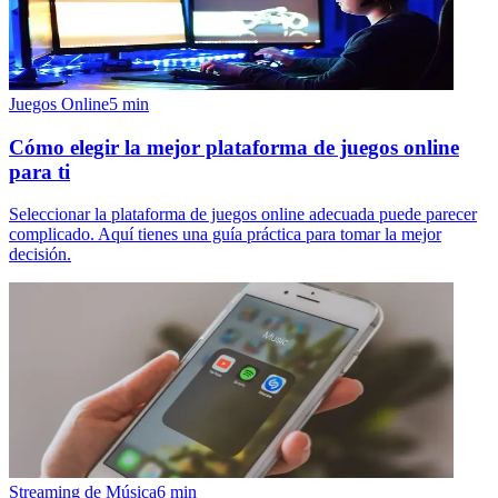
Juegos Online
5
min
Cómo elegir la mejor plataforma de juegos online
para ti
Seleccionar la plataforma de juegos online adecuada puede parecer
complicado. Aquí tienes una guía práctica para tomar la mejor
decisión.
Streaming de Música
6
min