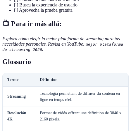
[ ] Busca la experiencia de usuario
[ ] Aprovecha la prueba gratuita
📺 Para ir más allá:
Explora cómo elegir la mejor plataforma de streaming para tus
necesidades personales. Revisa en YouTube:
mejor plataforma
.
de streaming 2026
Glossario
Terme
Définition
Tecnología permettant de diffuser du contenu en
Streaming
ligne en temps réel.
Resolución
Format de vidéo offrant une définition de 3840 x
4K
2160 pixels.