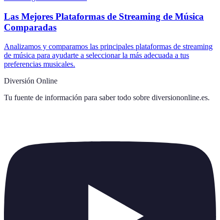
Las Mejores Plataformas de Streaming de Música
Comparadas
Analizamos y comparamos las principales plataformas de streaming
de música para ayudarte a seleccionar la más adecuada a tus
preferencias musicales.
Diversión Online
Tu fuente de información para saber todo sobre
diversiononline.es
.