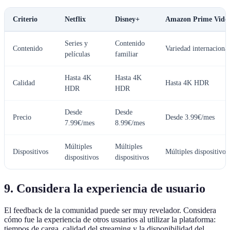
Criterio
Netflix
Disney+
Amazon Prime Vide
Series y
Contenido
Contenido
Variedad internacional
películas
familiar
Hasta 4K
Hasta 4K
Calidad
Hasta 4K HDR
HDR
HDR
Desde
Desde
Precio
Desde 3.99€/mes
7.99€/mes
8.99€/mes
Múltiples
Múltiples
Dispositivos
Múltiples dispositivos
dispositivos
dispositivos
9. Considera la experiencia de usuario
El feedback de la comunidad puede ser muy revelador. Considera
cómo fue la experiencia de otros usuarios al utilizar la plataforma:
tiempos de carga, calidad del streaming y la disponibilidad del