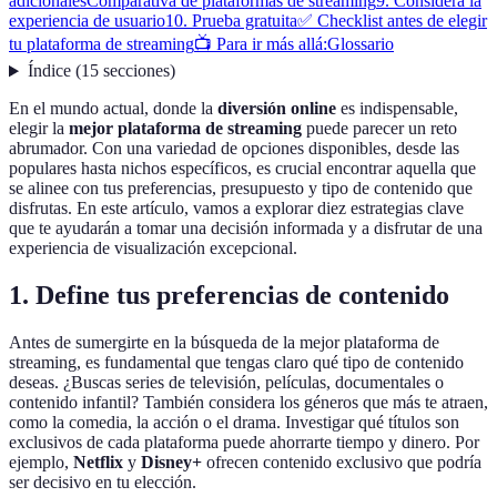
adicionales
Comparativa de plataformas de streaming
9. Considera la
experiencia de usuario
10. Prueba gratuita
✅ Checklist antes de elegir
tu plataforma de streaming
📺 Para ir más allá:
Glossario
Índice
(
15
secciones
)
En el mundo actual, donde la
diversión online
es indispensable,
elegir la
mejor plataforma de streaming
puede parecer un reto
abrumador. Con una variedad de opciones disponibles, desde las
populares hasta nichos específicos, es crucial encontrar aquella que
se alinee con tus preferencias, presupuesto y tipo de contenido que
disfrutas. En este artículo, vamos a explorar diez estrategias clave
que te ayudarán a tomar una decisión informada y a disfrutar de una
experiencia de visualización excepcional.
1. Define tus preferencias de contenido
Antes de sumergirte en la búsqueda de la mejor plataforma de
streaming, es fundamental que tengas claro qué tipo de contenido
deseas. ¿Buscas series de televisión, películas, documentales o
contenido infantil? También considera los géneros que más te atraen,
como la comedia, la acción o el drama. Investigar qué títulos son
exclusivos de cada plataforma puede ahorrarte tiempo y dinero. Por
ejemplo,
Netflix
y
Disney+
ofrecen contenido exclusivo que podría
ser decisivo en tu elección.