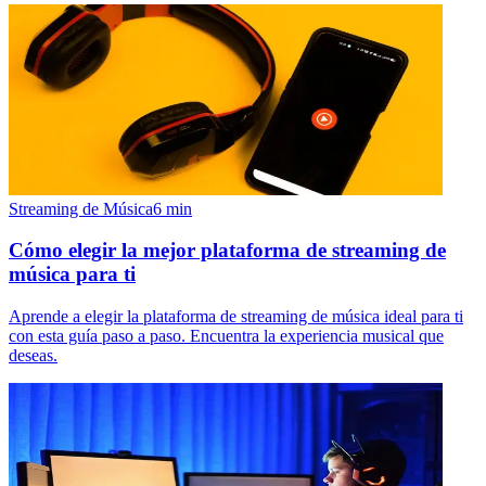
Streaming de Música
6
min
Cómo elegir la mejor plataforma de streaming de
música para ti
Aprende a elegir la plataforma de streaming de música ideal para ti
con esta guía paso a paso. Encuentra la experiencia musical que
deseas.