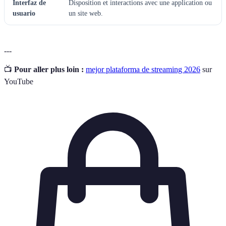
Interfaz de
Disposition et interactions avec une application ou
usuario
un site web.
---
📺
Pour aller plus loin :
mejor plataforma de streaming 2026
sur
YouTube