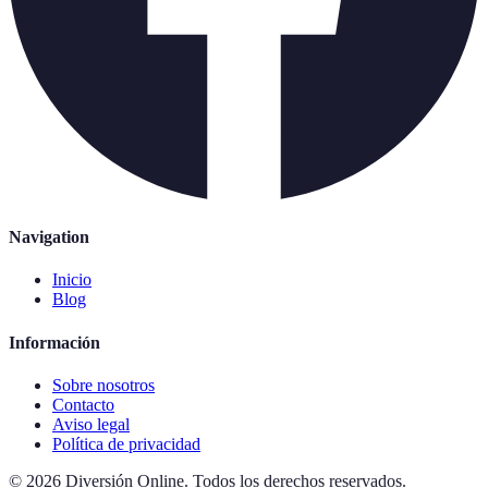
Navigation
Inicio
Blog
Información
Sobre nosotros
Contacto
Aviso legal
Política de privacidad
©
2026
Diversión Online
.
Todos los derechos reservados.