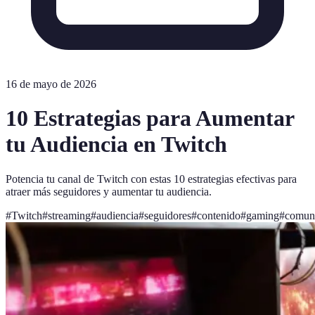
16 de mayo de 2026
10 Estrategias para Aumentar
tu Audiencia en Twitch
Potencia tu canal de Twitch con estas 10 estrategias efectivas para
atraer más seguidores y aumentar tu audiencia.
#
Twitch
#
streaming
#
audiencia
#
seguidores
#
contenido
#
gaming
#
comun