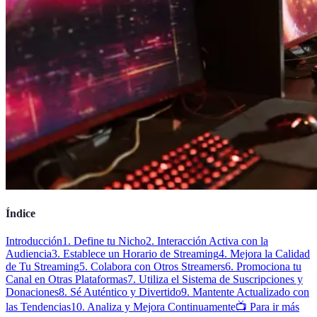
Índice
Introducción
1. Define tu Nicho
2. Interacción Activa con la
Audiencia
3. Establece un Horario de Streaming
4. Mejora la Calidad
de Tu Streaming
5. Colabora con Otros Streamers
6. Promociona tu
Canal en Otras Plataformas
7. Utiliza el Sistema de Suscripciones y
Donaciones
8. Sé Auténtico y Divertido
9. Mantente Actualizado con
las Tendencias
10. Analiza y Mejora Continuamente
📺 Para ir más