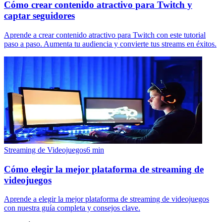
Cómo crear contenido atractivo para Twitch y
captar seguidores
Aprende a crear contenido atractivo para Twitch con este tutorial
paso a paso. Aumenta tu audiencia y convierte tus streams en éxitos.
Streaming de Videojuegos
6
min
Cómo elegir la mejor plataforma de streaming de
videojuegos
Aprende a elegir la mejor plataforma de streaming de videojuegos
con nuestra guía completa y consejos clave.