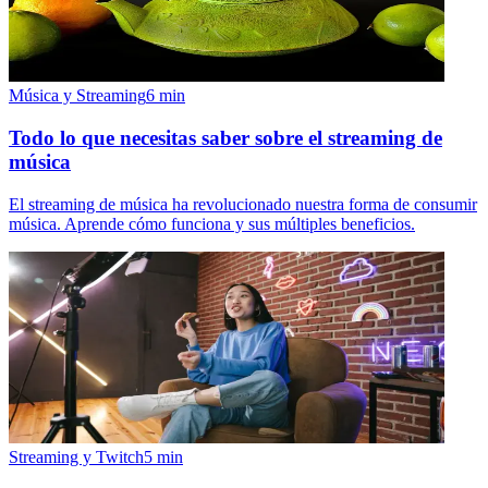
Música y Streaming
6
min
Todo lo que necesitas saber sobre el streaming de
música
El streaming de música ha revolucionado nuestra forma de consumir
música. Aprende cómo funciona y sus múltiples beneficios.
Streaming y Twitch
5
min