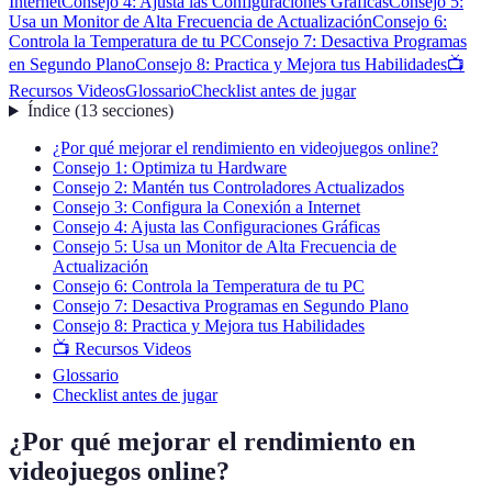
Internet
Consejo 4: Ajusta las Configuraciones Gráficas
Consejo 5:
Usa un Monitor de Alta Frecuencia de Actualización
Consejo 6:
Controla la Temperatura de tu PC
Consejo 7: Desactiva Programas
en Segundo Plano
Consejo 8: Practica y Mejora tus Habilidades
📺
Recursos Videos
Glossario
Checklist antes de jugar
Índice
(
13
secciones
)
¿Por qué mejorar el rendimiento en videojuegos online?
Consejo 1: Optimiza tu Hardware
Consejo 2: Mantén tus Controladores Actualizados
Consejo 3: Configura la Conexión a Internet
Consejo 4: Ajusta las Configuraciones Gráficas
Consejo 5: Usa un Monitor de Alta Frecuencia de
Actualización
Consejo 6: Controla la Temperatura de tu PC
Consejo 7: Desactiva Programas en Segundo Plano
Consejo 8: Practica y Mejora tus Habilidades
📺 Recursos Videos
Glossario
Checklist antes de jugar
¿Por qué mejorar el rendimiento en
videojuegos online?