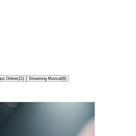
os Online
(
11
)
Streaming Musical
(
8
)