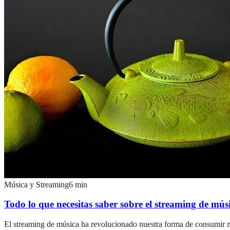
Música y Streaming
6
min
Todo lo que necesitas saber sobre el streaming de mús
El streaming de música ha revolucionado nuestra forma de consumir m